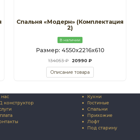
я
Спальня «Модерн» (Комплектация
2)
В наличии
Размер: 4550x2216x610
134053 ₽
20990 ₽
Описание товара
 нас
Кухни
Д конструктор
Гостиные
слуги
Спальни
плата
Прихожие
онтакты
Лофт
Под старину