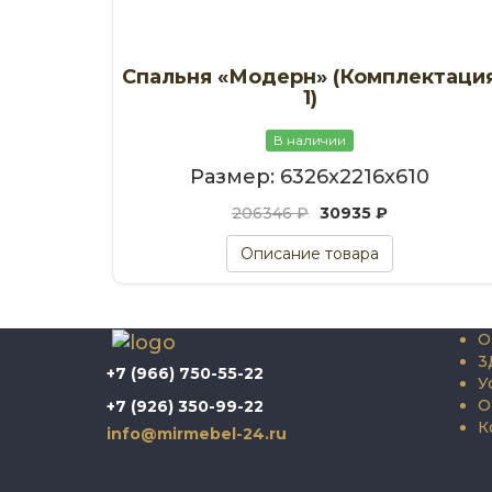
Спальня «Модерн» (Комплектаци
1)
В наличии
Размер: 6326x2216x610
206346 ₽
30935 ₽
Описание товара
О
3
+7 (966) 750-55-22
У
О
+7 (926) 350-99-22
К
info@mirmebel-24.ru