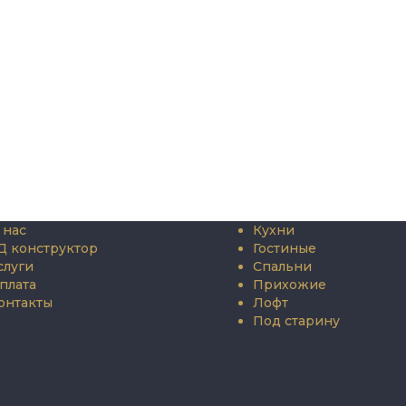
 нас
Кухни
Д конструктор
Гостиные
слуги
Спальни
плата
Прихожие
онтакты
Лофт
Под старину