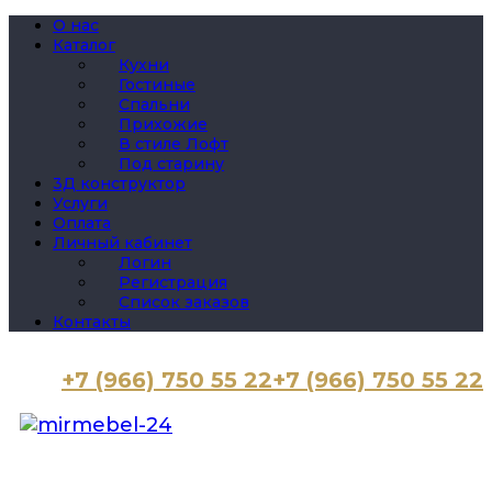
О нас
Каталог
Кухни
Гостиные
Спальни
Прихожие
В стиле Лофт
Под старину
3Д конструктор
Услуги
Оплата
Личный кабинет
Логин
Регистрация
Список заказов
Контакты
+7 (966) 750 55 22
+7 (966) 750 55 22