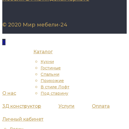
© 2020 Мир мебели-24
X
Каталог
Кухни
Гостиные
Спальни
Прихожие
В стиле Лофт
О нас
Под старину
3Д конструктор
Услуги
Оплата
Личный кабинет
Логин